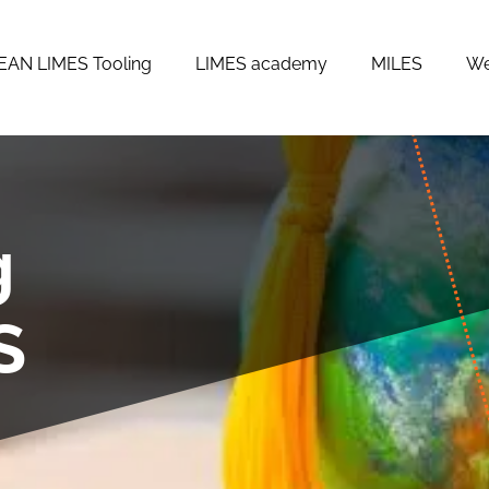
EAN LIMES Tooling
LIMES academy
MILES
We
g
S