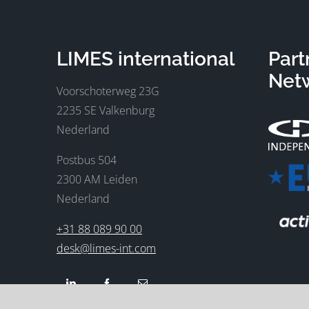
LIMES international
Part
Net
Voorschoterweg 23G
2235 SE Valkenburg
Nederland
Postbus 504
2300 AM Leiden
Nederland
+31 88 089 90 00
desk@limes-int.com