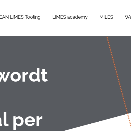
EAN LIMES Tooling
LIMES academy
MILES
We
wordt
l per