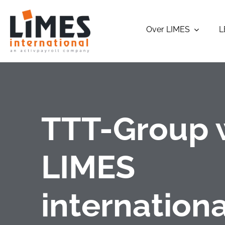
Ga
naar
Over LIMES
L
inhoud
TTT-Group 
LIMES
internationa