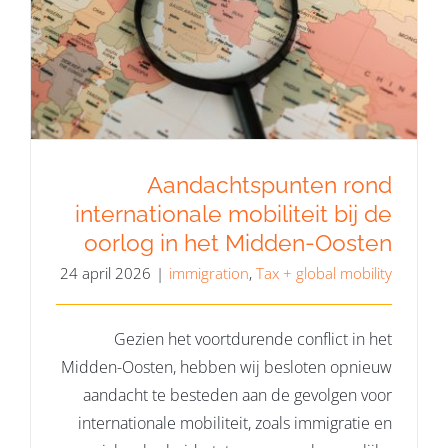
Aandachtspunten rond
internationale mobiliteit bij de
oorlog in het Midden-Oosten
Aandachtspunten rond
internationale mobiliteit bij de
oorlog in het Midden-Oosten
24 april 2026
|
immigration
,
Tax + global mobility
Gezien het voortdurende conflict in het
Midden-Oosten, hebben wij besloten opnieuw
aandacht te besteden aan de gevolgen voor
internationale mobiliteit, zoals immigratie en