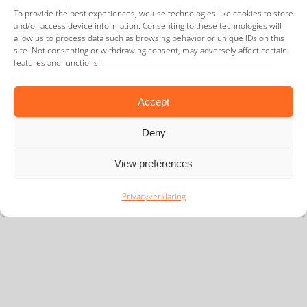
To provide the best experiences, we use technologies like cookies to store
and/or access device information. Consenting to these technologies will
VK elektronische
allow us to process data such as browsing behavior or unique IDs on this
reistoestemming (ETA)
site. Not consenting or withdrawing consent, may adversely affect certain
uitgebreid
features and functions.
Accept
Deny
VK elektronische
View preferences
reistoestemming (ETA)
uitgebreid
Privacyverklaring
10 december 2024
|
immigration
Vanaf 8 januari 2025 wordt de lijst met
nationaliteiten waarvoor een ‘Electronic Travel
Authorization’ (ETA) vereist is bij reizen naar het